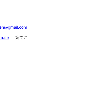
gen@gmail.com
lm.se
宛てに