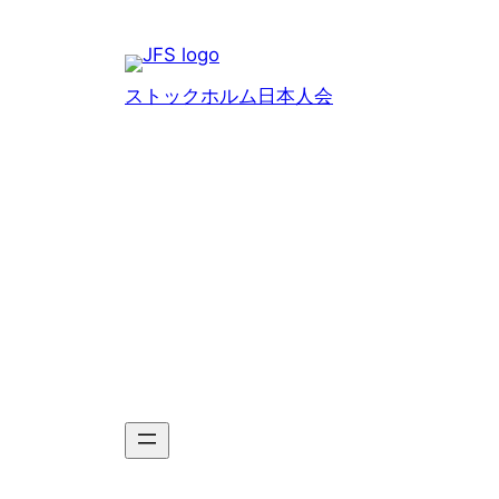
Hoppa
till
innehåll
ストックホルム日本人会