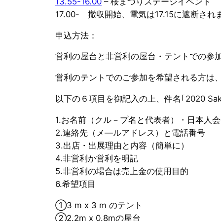
13.55-16.00
– 桜まつりステージイベント
17.00- 撤収開始、電気は17.15に遮断され
申込方法：
営利の屋台と非営利の屋台・テントでの参
営利のテントでのご参加を希望される方は
以下の６項目を御記入の上、件名｢2020 Sa
1.お名前（クル－プ名と代表者）・日本人
2.連絡先（メ―ルアドレス）と電話番号
3.出店・出展理由と内容（簡単に）
4.非営利か営利を明記
5.非営利の場合は売上金の使用目的
6.希望項目
①3 m x 3 m のテント
②2.2m x 0.8mの屋台