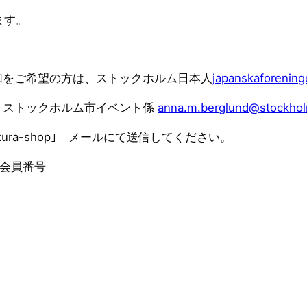
ます。
加をご希望の方は、ストックホルム日本人
japanskaforenin
、ストックホルム市イベント係
anna.m.berglund@stockho
kura-shop｣ メールにて送信してください。
会会員番号