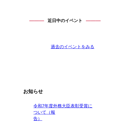
―――
―――
近日中のイベント
過去のイベントをみる
お知らせ
令和7年度外務大臣表彰受賞に
ついて（報
告）