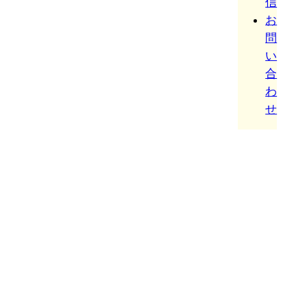
信
お
問
い
合
わ
せ