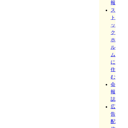
報
ス
ト
ッ
ク
ホ
ル
ム
に
住
む
会
報
誌
広
告
配