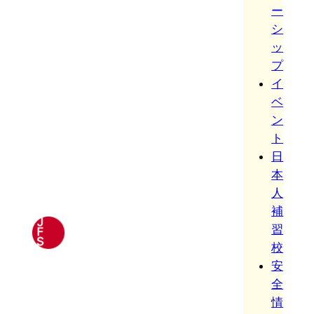
ー
シ
ッ
プ
イ
ベ
ン
ト
日
本
人
補
習
校
安
全
情