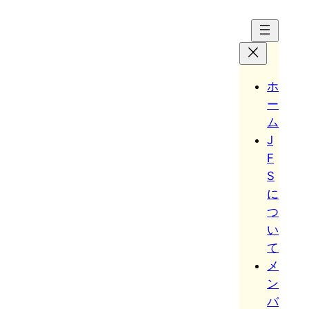
Hoppa
till
innehåll
ホ
ー
ム
J
F
S
に
つ
い
て
メ
ン
バ