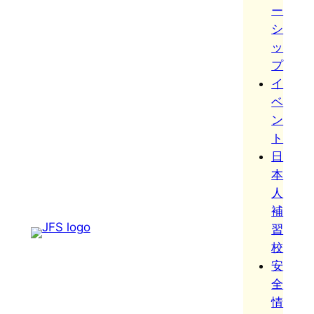
ー
シ
ッ
プ
イ
ベ
ン
ト
日
本
人
補
習
校
安
全
情