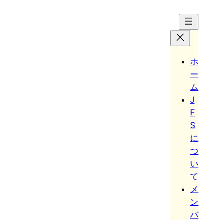
Hoppa
till
innehåll
ホ
ー
ム
J
F
S
に
つ
い
て
メ
ン
バ