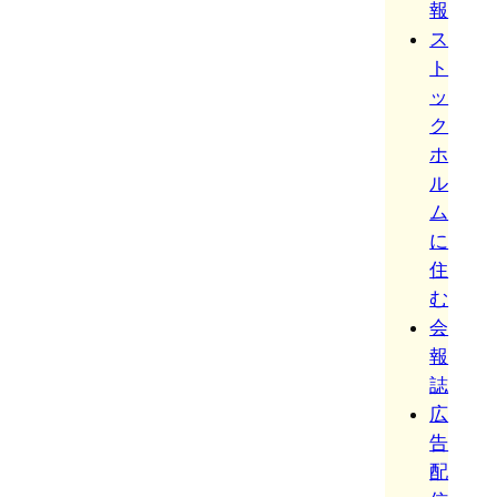
報
ス
ト
ッ
ク
ホ
ル
ム
に
住
む
会
報
誌
広
告
配