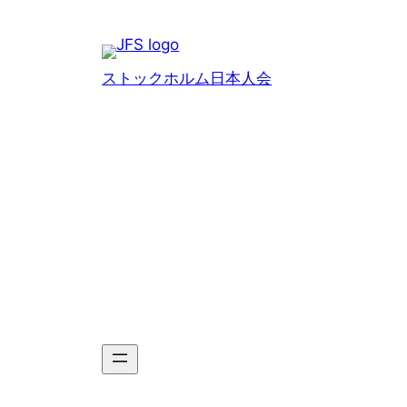
Hoppa
till
innehåll
ストックホルム日本人会