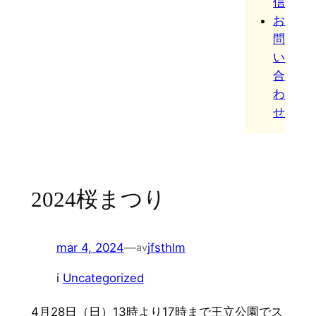
信
お
問
い
合
わ
せ
2024桜まつり
mar 4, 2024
—
jfsthlm
av
i
Uncategorized
4月28日（日）13時より17時まで王立公園でス