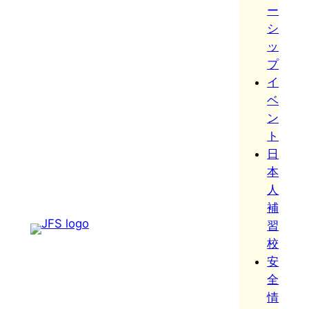
ー
シ
ッ
プ
イ
ベ
ン
ト
日
本
人
補
習
校
安
全
情