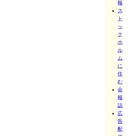
報
ス
ト
ッ
ク
ホ
ル
ム
に
住
む
会
報
誌
広
告
配