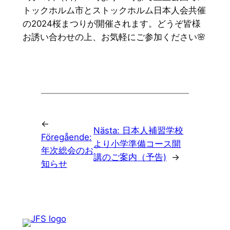
トックホルム市とストックホルム日本人会共催
の2024桜まつりが開催されます。どうぞ皆様
お誘い合わせの上、お気軽にご参加ください🌸
←
Nästa:
日本人補習学校
Föregående:
より小学準備コース開
年次総会のお
講のご案内（予告)
→
知らせ