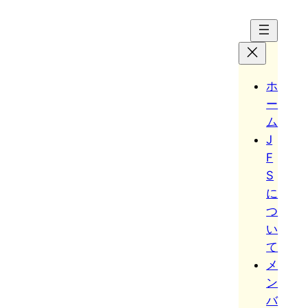
Hoppa
till
innehåll
ホ
ー
ム
J
F
S
に
つ
い
て
メ
ン
バ