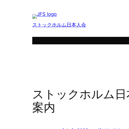
Hoppa
till
innehåll
ストックホルム日本人会
ホーム
JFSについて
メンバーシップ
ストックホルム日
案内