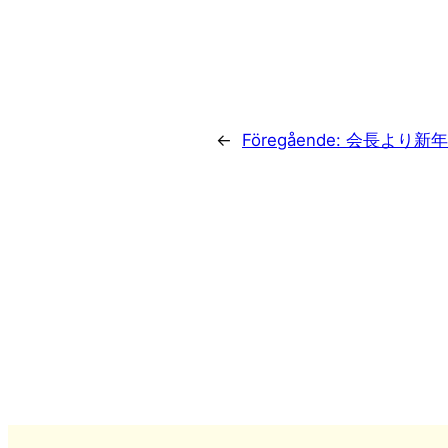
←
Föregående:
会長より新年