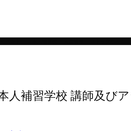
イベント
日本人補習校
安全情報
ストックホルムに
本人補習学校 講師及び