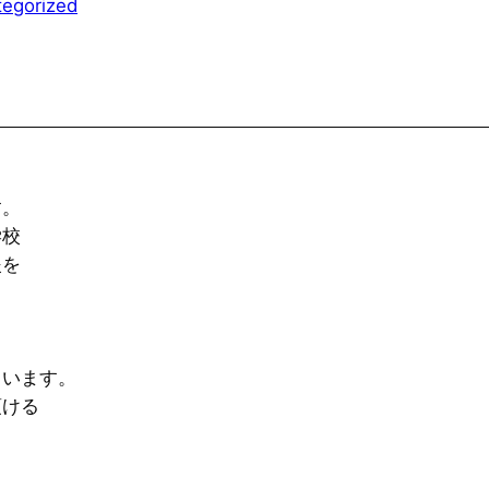
tegorized
す。
学校
支援を
ています。
頂ける