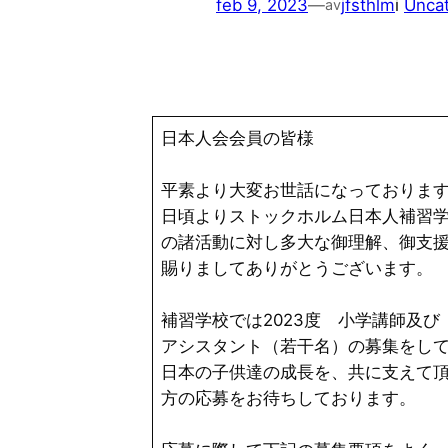
feb 9, 2023
—
jfsthlm
i
Unca
av
日本人会会員の皆様
平素より大変お世話になっておりま
日頃よりストックホルム日本人補習
の諸活動に対し多大な御理解、御
賜りましてありがとうございます。
補習学校では2023度 小学講師及び
アシスタント（若干名）の募集をし
日本の子供達の成長を、共に支えて
方の応募をお待ちしております。