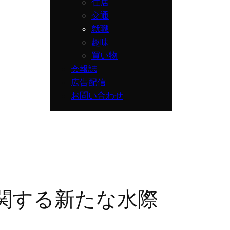
住居
交通
就職
趣味
買い物
会報誌
広告配信
お問い合わせ
関する新たな水際