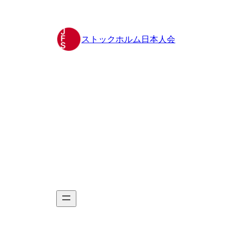
Hoppa
till
innehåll
ストックホルム日本人会