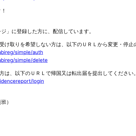
ク！
レジ」に登録した方に、配信しています。
の受け取りを希望しない方は、以下のＵＲＬから変更・停止
abireg/simple/auth
abireg/simple/delete
た方は、以下のＵＲＬで帰国又は転出届を提出してください
idencereport/login
談班）