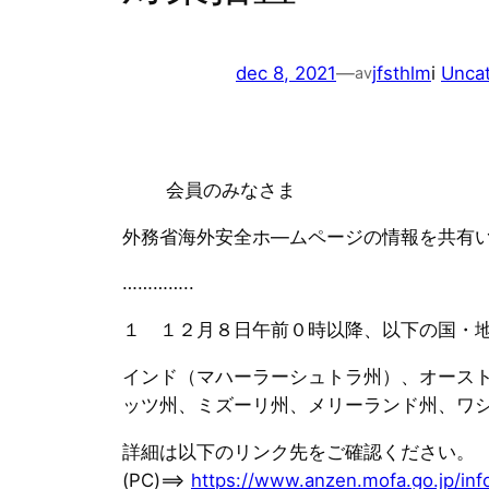
dec 8, 2021
—
jfsthlm
i
Unca
av
会員のみなさま
外務省海外安全ホ—ムページの情報を共有
…………..
１ １２月８日午前０時以降、以下の国・
インド（マハーラーシュトラ州）、オース
ッツ州、ミズーリ州、メリーランド州、ワ
詳細は以下のリンク先をご確認ください。
(PC)==>
https://www.anzen.mofa.go.jp/inf