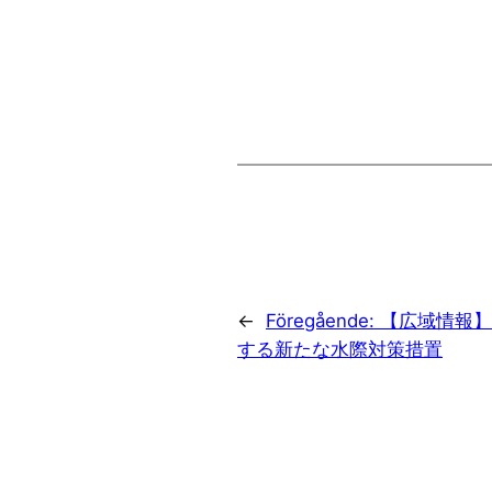
←
Föregående:
【広域情報】
する新たな水際対策措置