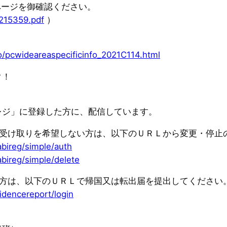
ページを御確認ください。
0215359.pdf
）
o/pcwideareaspecificinfo_2021C114.html
ク！
レジ」に登録した方に、配信しています。
の受け取りを希望しない方は、以下のＵＲＬから変更・停止
abireg/simple/auth
abireg/simple/delete
た方は、以下のＵＲＬで帰国又は転出届を提出してください
idencereport/login