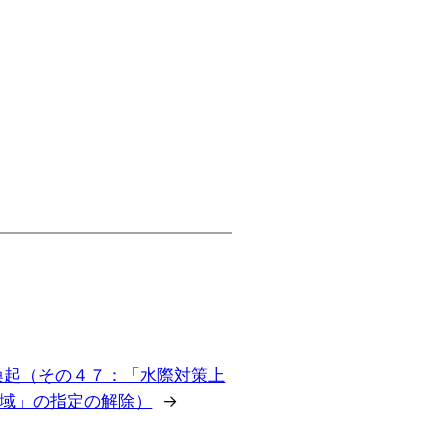
喚起（その４７：「水際対策上
域」の指定の解除）
→