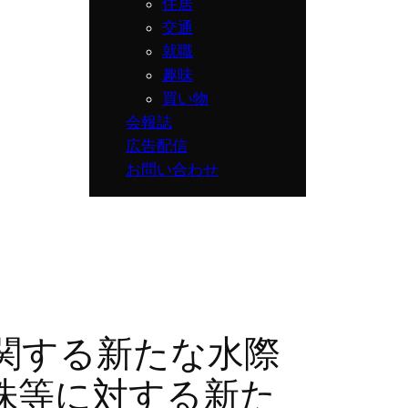
住居
交通
就職
趣味
買い物
会報誌
広告配信
お問い合わせ
関する新たな水際
株等に対する新た