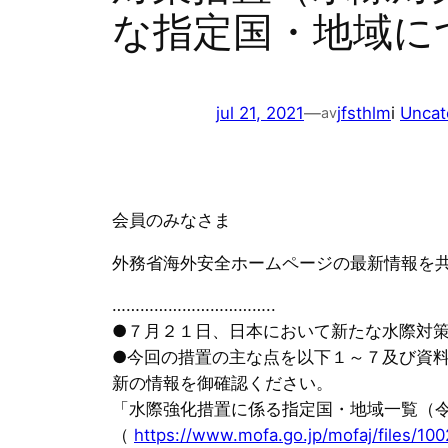
な指定国・地域に
jul 21, 2021
—
jfsthlm
i
Uncat
av
会員のみなさま
外務省海外安全ホームページの最新情報を
……………………………..
●７月２１日、日本において新たな水際対
●今回の措置の主な点を以下１～７及び資
新の情報を御確認ください。
「水際強化措置に係る指定国・地域一覧（
（
https://www.mofa.go.jp/mofaj/files/10