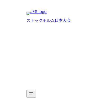
Hoppa
till
innehåll
ストックホルム日本人会