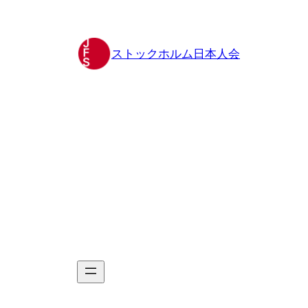
Hoppa
till
innehåll
ストックホルム日本人会