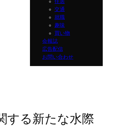
住居
交通
就職
趣味
買い物
会報誌
広告配信
お問い合わせ
関する新たな水際