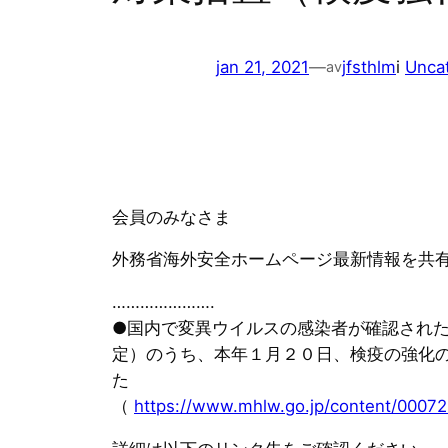
jan 21, 2021
—
jfsthlm
i
Unca
av
会員のみなさま
外務省海外安全ホームページ最新情報を共
………………….
●国内で変異ウイルスの感染者が確認された
定）のうち、本年１月２０日、検疫の強化
た
（
https://www.mhlw.go.jp/content/00072