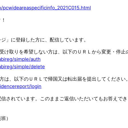
o/pcwideareaspecificinfo_2021C015.html
ク！
レジ」に登録した方に、配信しています。
の受け取りを希望しない方は、以下のＵＲＬから変更・停止
abireg/simple/auth
abireg/simple/delete
た方は、以下のＵＲＬで帰国又は転出届を提出してください
idencereport/login
配信されています。このままご返信いただいてもお答えでき
談班）