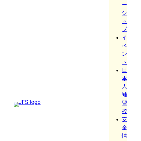
ー
シ
ッ
プ
イ
ベ
ン
ト
日
本
人
補
習
校
安
全
情