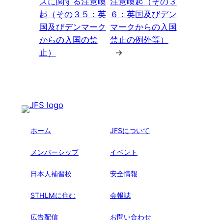
スに関する注意喚
注意喚起（その３
起（その３５：英
６：英国及びデン
国及びデンマーク
マークからの入国
からの入国の禁
禁止の例外等）
止）
→
ホーム
JFSについて
メンバーシップ
イベント
日本人補習校
安全情報
STHLMに住む
会報誌
広告配信
お問い合わせ