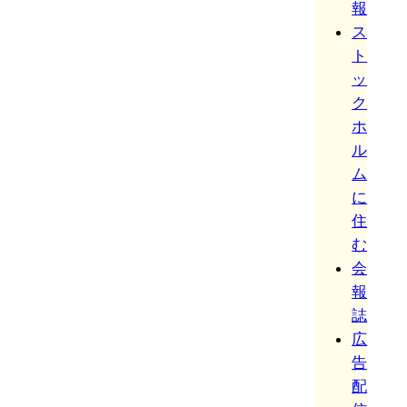
報
ス
ト
ッ
ク
ホ
ル
ム
に
住
む
会
報
誌
広
告
配