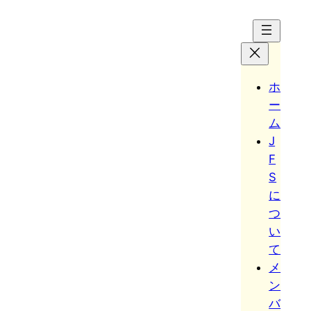
Hoppa
till
innehåll
ホ
ー
ム
J
F
S
に
つ
い
て
メ
ン
バ