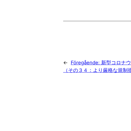
←
Föregående:
新型コロナウ
（その３４：より厳格な規制