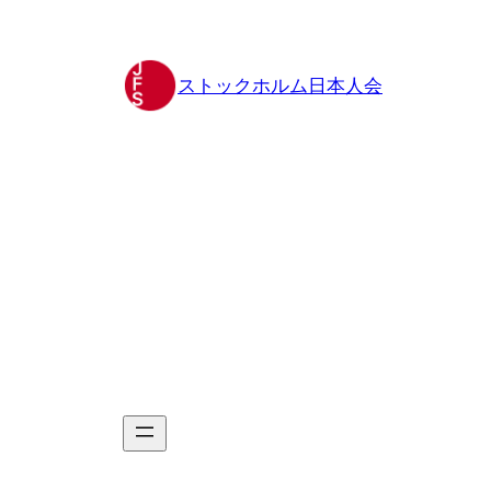
Hoppa
till
innehåll
ストックホルム日本人会