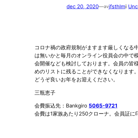
dec 20, 2020
—
jfsthlm
i
Unc
av
コロナ禍の政府規制がますます厳しくなる
は無いかと毎月のオンライン役員会の中で模索
会開催なども検討しております。会員の皆様
めのリストに残ることができなくなります。
どうぞ良いお年をお迎えください。
三瓶恵子
会費振込先：Bankgiro
5065-9721
会費は1家族あたり250クローナ。会員証