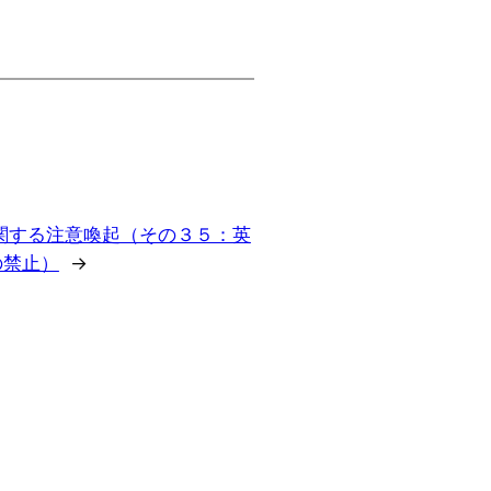
関する注意喚起（その３５：英
の禁止）
→