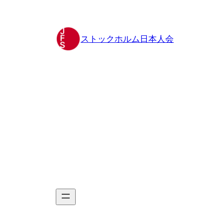
Hoppa
till
innehåll
ストックホルム日本人会