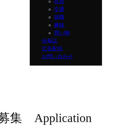
住居
交通
就職
趣味
買い物
会報誌
広告配信
お問い合わせ
pplication