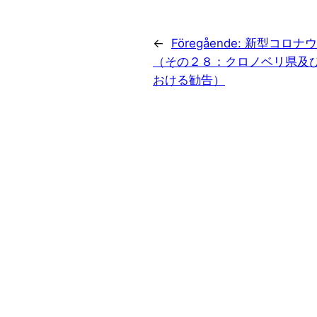
←
Föregående:
新型コロナウ
（その２８：クロノベリ県及
おける勧告）