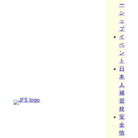
ー
シ
ッ
プ
イ
ベ
ン
ト
日
本
人
補
習
校
安
全
情