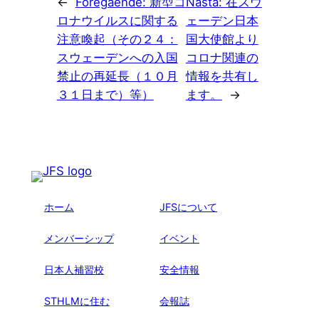
←
Föregående:
新型コ
Nästa:
在スウ
ロナウイルスに関する
ェーデン日本
注意喚起（その２４：
国大使館より
スウェーデンへの入国
コロナ関連の
禁止の再延長（１０月
情報を共有し
３１日まで）等）
ます。
→
ホーム
JFSについて
メンバーシップ
イベント
日本人補習校
安全情報
STHLMに住む
会報誌