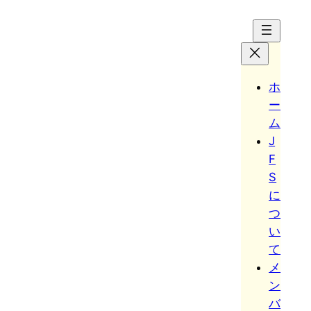
Hoppa
till
innehåll
ホ
ー
ム
J
F
S
に
つ
い
て
メ
ン
バ