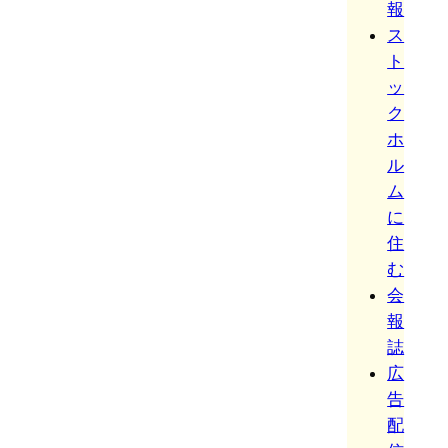
報
ス
ト
ッ
ク
ホ
ル
ム
に
住
む
会
報
誌
広
告
配