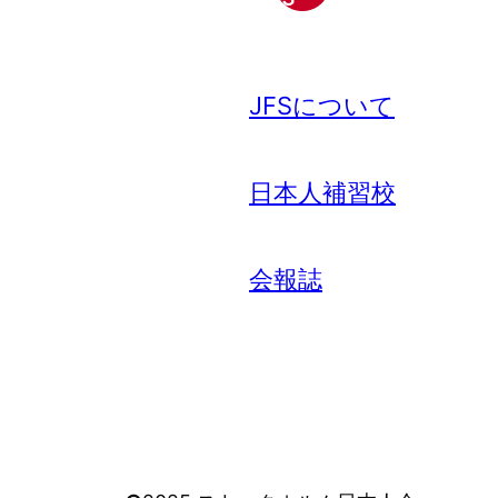
JFSについて
日本人補習校
会報誌