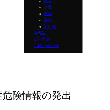
住居
交通
就職
趣味
買い物
会報誌
広告配信
お問い合わせ
症危険情報の発出