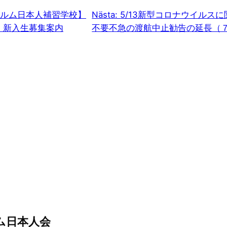
ルム日本人補習学校】
Nästa:
5/13新型コロナウイルス
・新入生募集案内
不要不急の渡航中止勧告の延長（
ム日本人会