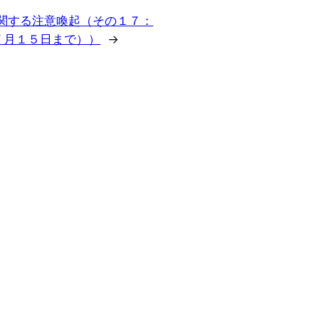
に関する注意喚起（その１７：
７月１５日まで））
→