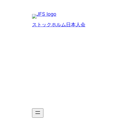
Hoppa
till
innehåll
ストックホルム日本人会