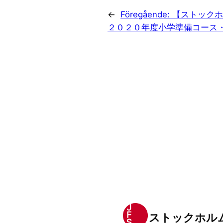
←
Föregående:
【ストックホ
２０２０年度小学準備コース
ストックホル