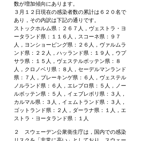
数が増加傾向にあります。
３月１２日現在の感染者数の累計は６２０名で
あり，その内訳は下記の通りです。
ストックホルム県：２６７人，ヴェストラ・ヨ
ータランド県：１１６人，スコーネ県：９７
人，ヨンショーピング県：２６人，ヴァルムラ
ンド県：２２人，ハッランド県：１９人，ウプ
サラ県：１５人，ヴェステルボッテン県：８
人，クロノベリ県：８人，セーデルマンランド
県：７人，ブレーキンゲ県：６人，ヴェステル
ノルランド県：６人，エレブロ県：５人，ノー
ルボッテン県：５人，イェブレボリ県：３人，
カルマル県：３人，イェムトランド県：３人，
ゴットランド県：２人，ダーラナ県：１人，エ
ストラ・ヨータランド県：１人
２ スウェーデン公衆衛生庁は，国内での感染
リスクを「非常に高い」としており，スウェー