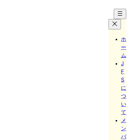
Hoppa
till
innehåll
ホ
ー
ム
J
F
S
に
つ
い
て
メ
ン
バ