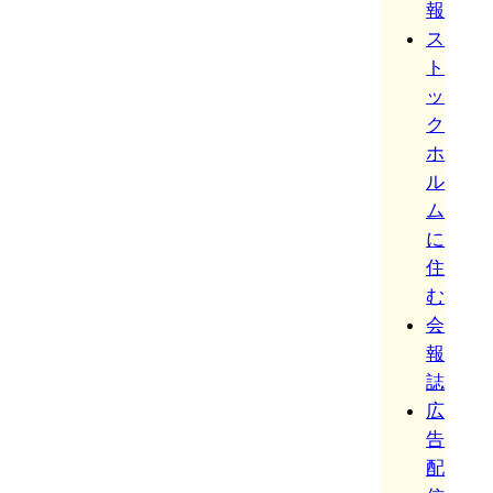
報
ス
ト
ッ
ク
ホ
ル
ム
に
住
む
会
報
誌
広
告
配