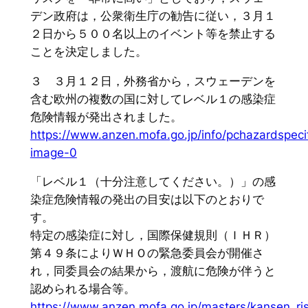
デン政府は，公衆衛生庁の勧告に従い，３月１
２日から５００名以上のイベント等を禁止する
ことを決定しました。
３ ３月１２日，外務省から，スウェーデンを
含む欧州の複数の国に対してレベル１の感染症
危険情報が発出されました。
https://www.anzen.mofa.go.jp/info/pchazardspec
image-0
「レベル１（十分注意してください。）」の感
染症危険情報の発出の目安は以下のとおりで
す。
特定の感染症に対し，国際保健規則（ＩＨＲ）
第４９条によりＷＨＯの緊急委員会が開催さ
れ，同委員会の結果から，渡航に危険が伴うと
認められる場合等。
https://www.anzen.mofa.go.jp/masters/kansen_ris