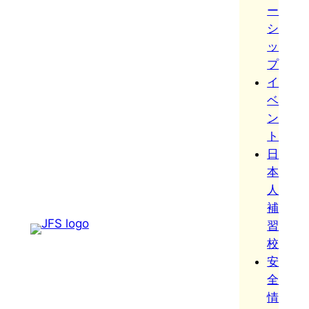
ー
シ
ッ
プ
イ
ベ
ン
ト
日
本
人
補
習
校
安
全
情