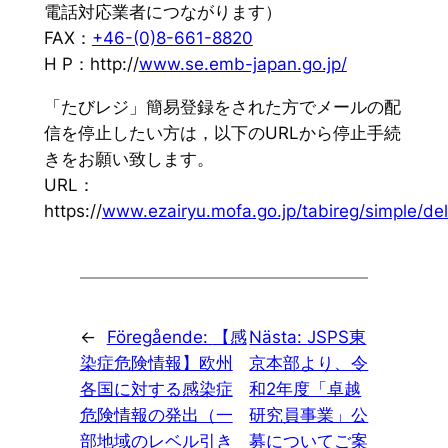
電話対応業者につながります）
FAX：
+46-(0)8-661-8820
H P：http://
www.se.emb-japan.go.jp/
「たびレジ」簡易登録をされた方でメールの配
信を停止したい方は，以下のURLから停止手続
きをお願い致します。
URL：
https://
www.ezairyu.mofa.go.jp/tabireg/simple/de
←
Föregående:
【感
Nästa:
JSPS東
染症危険情報】欧州
京本部より、令
各国に対する感染症
和2年度「卓越
危険情報の発出（一
研究員事業」公
部地域のレベル引き
募についてご案