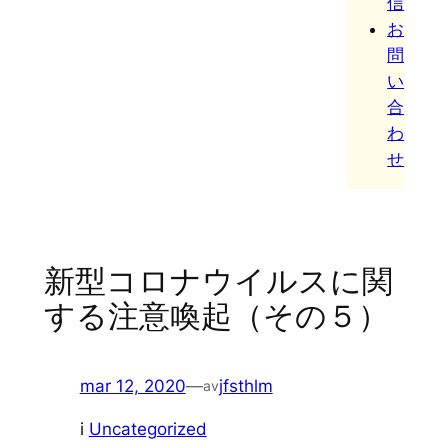
信
お
問
い
合
わ
せ
新型コロナウイルスに関
する注意喚起（その５）
mar 12, 2020
—
jfsthlm
av
i
Uncategorized