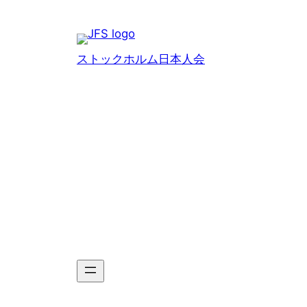
Hoppa
till
innehåll
ストックホルム日本人会