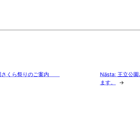
立公園さくら祭りのご案内
Nästa:
王立公園
ます。
→