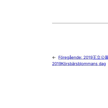
←
Föregående:
2019王
2019Körsbärsblommans dag