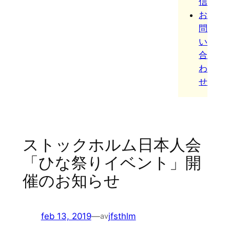
信
お
問
い
合
わ
せ
ストックホルム日本人会
「ひな祭りイベント」開
催のお知らせ
feb 13, 2019
—
jfsthlm
av