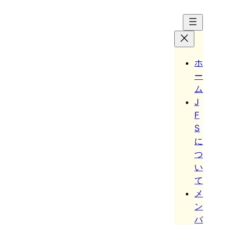
Hoppa
till
innehåll
ホ
ー
ム
J
F
S
に
つ
い
て
メ
ン
バ