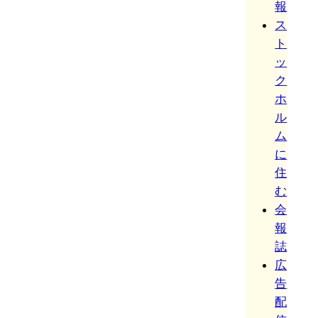
報
ス
ト
ッ
ク
ホ
ル
ム
に
住
む
会
報
誌
広
告
配