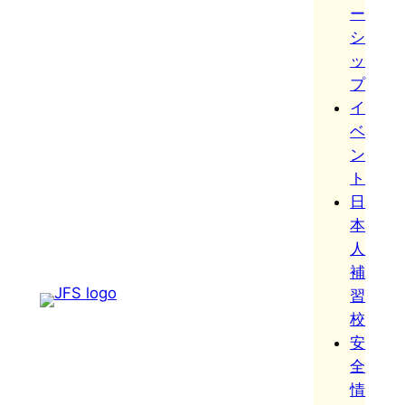
ー
シ
ッ
プ
イ
ベ
ン
ト
日
本
人
補
習
校
安
全
情