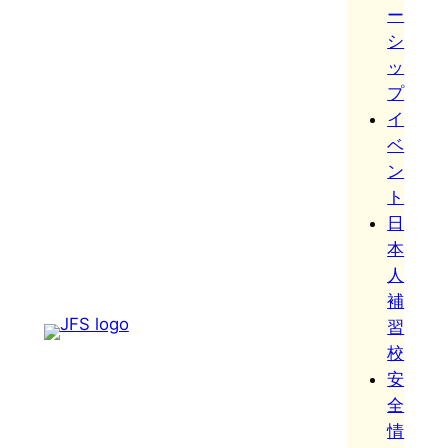
ー
シ
ッ
プ
イ
ベ
ン
ト
日
本
人
補
習
校
安
全
情