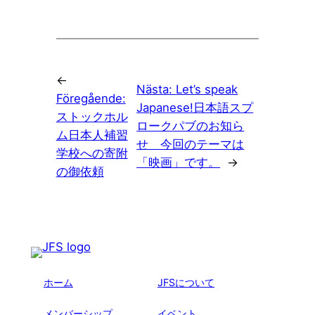
←
Nästa:
Let’s speak
Föregående:
Japanese!日本語スプ
ストックホル
ロークパブのお知ら
ム日本人補習
せ 今回のテーマは
学校への寄附
「映画」です。
→
の御依頼
ホーム
JFSについて
メンバーシップ
イベント