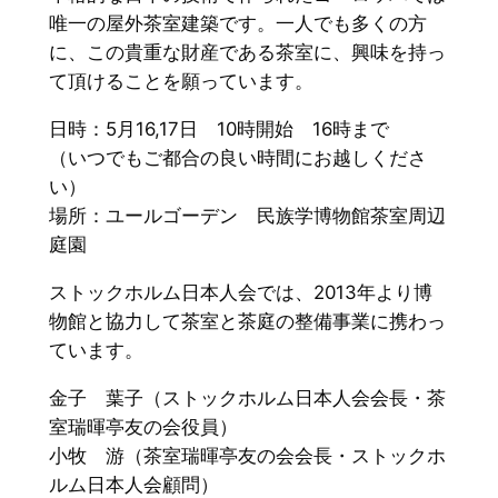
唯一の屋外茶室建築
です。一人でも多くの方
に、この貴重な財産である茶室に、
興味を持っ
て頂けることを願っています。
日時：5月16,17日 10時開始 16時まで
（いつでもご都合の良い時間にお越しくださ
い）
場所：ユールゴーデン 民族学博物館茶室周辺
庭園
ストックホルム日本人会では、
2013年より博
物館と協力して茶室と茶庭の整備事業に携わっ
て
います。
金子 葉子（ストックホルム日本人会会長・茶
室瑞暉亭友の会役員）
小牧 游（茶室瑞暉亭友の会会長・ストックホ
ルム日本人会顧問）