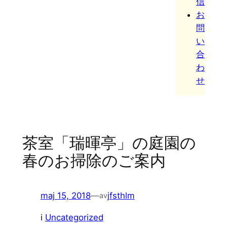
信
お
問
い
合
わ
せ
茶室「瑞暉亭」の庭園の
春のお掃除のご案内
maj 15, 2018
—
jfsthlm
av
i
Uncategorized