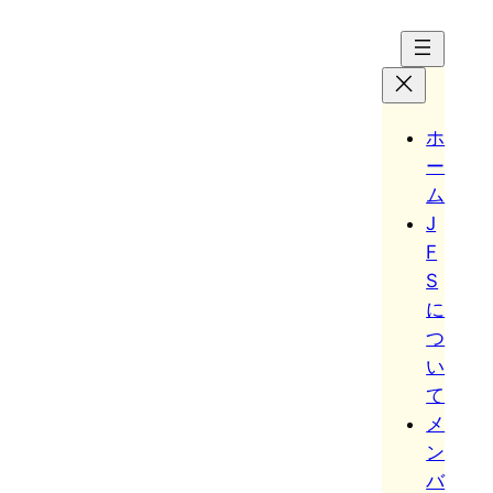
Hoppa
till
innehåll
ホ
ー
ム
J
F
S
に
つ
い
て
メ
ン
バ