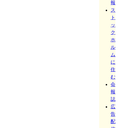
報
ス
ト
ッ
ク
ホ
ル
ム
に
住
む
会
報
誌
広
告
配