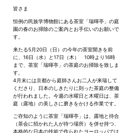
皆さま
恒例の民族学博物館にある茶室「瑞暉亭」
の庭
園の春のお掃除のご案内とお手伝いのお願いで
す。
来たる5月20日（日）の今年の茶室開きを前
に、16日（水）
と17日（木） 10時より16時
まで、茶室「瑞暉亭」
の茶庭のお掃除を致しま
す。
4月末には京都から庭師さんお二人が来瑞して
くださり、
日本のしきたりに則った茶庭の整備
が行われました。
今週の水曜日と木曜日は、茶
庭（露地）
の美しさに磨きをかける作業です。
ご存知のように茶室「瑞暉亭」は、露地と待合
（
茶会に招かれた人が待つ場所）を併せ持つ、
本格的な日本の技術で作られたヨーロッパでは