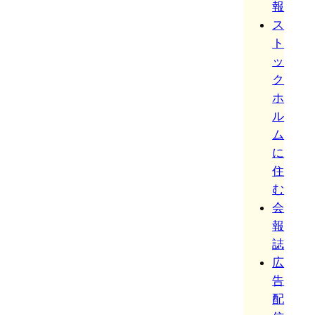
報
ス
ト
ッ
ク
ホ
ル
ム
に
住
む
会
報
誌
広
告
配