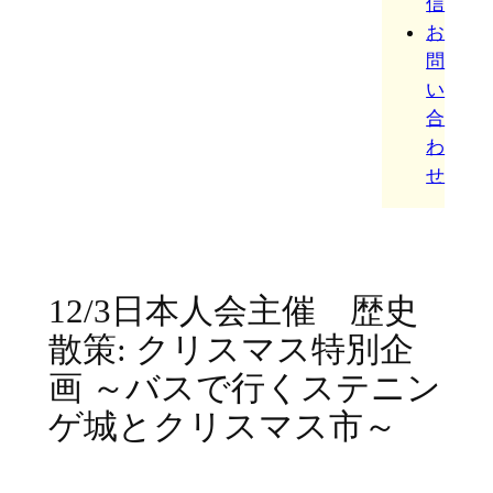
信
お
問
い
合
わ
せ
12/3日本人会主催 歴史
散策: クリスマス特別企
画 ～バスで行くステニン
ゲ城とクリスマス市～