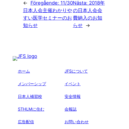
←
Föregående:
11/30
Nästa:
2018年
日本人会主催わかりや
の日本人会会
すい医学セミナーのお
費納入のお知
知らせ
らせ
→
ホーム
JFSについて
メンバーシップ
イベント
日本人補習校
安全情報
STHLMに住む
会報誌
広告配信
お問い合わせ