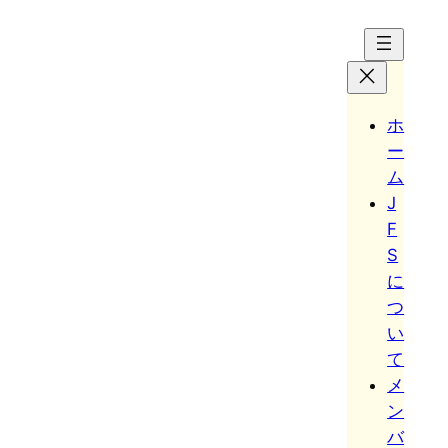
Hoppa
till
innehåll
ホ
ー
ム
J
F
S
に
つ
い
て
メ
ン
バ