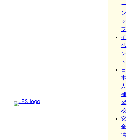
ー
シ
ッ
プ
イ
ベ
ン
ト
日
本
人
補
習
校
安
全
情