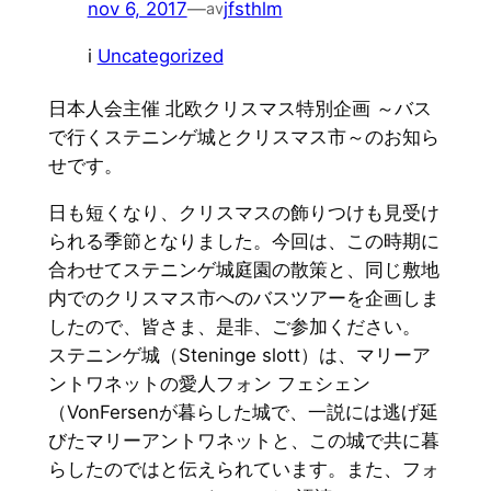
nov 6, 2017
—
jfsthlm
av
i
Uncategorized
日本人会主催 北欧クリスマス特別企画 ～バス
で行くステニンゲ城とクリスマス市～のお知ら
せです。
日も短くなり、
クリスマスの飾りつけも見受け
られる季節となりました。今回は、
この時期に
合わせてステニンゲ城庭園の散策と、
同じ敷地
内でのクリスマス市へのバスツアーを企画しま
したので、
皆さま、是非、ご参加ください。
ステニンゲ城（Steninge slott）は、マリーア
ントワネットの愛人フォン フェシェン
（VonFersenが暮らした城で、
一説には逃げ延
びたマリーアントワネットと、
この城で共に暮
らしたのではと伝えられています。また、フォ