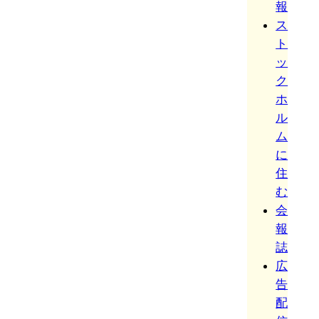
報
ス
ト
ッ
ク
ホ
ル
ム
に
住
む
会
報
誌
広
告
配