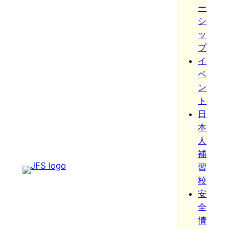
ー
シ
ッ
プ
イ
ベ
ン
ト
日
本
人
補
習
校
安
全
情