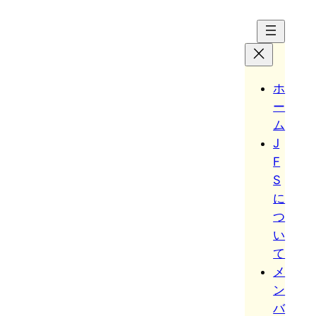
Hoppa
till
innehåll
ホ
ー
ム
J
F
S
に
つ
い
て
メ
ン
バ