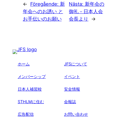
←
Föregående:
新
Nästa:
新年会の
年会へのお誘い と
御礼－日本人会
お手伝いのお願い
会長より
→
ホーム
JFSについて
メンバーシップ
イベント
日本人補習校
安全情報
STHLMに住む
会報誌
広告配信
お問い合わせ