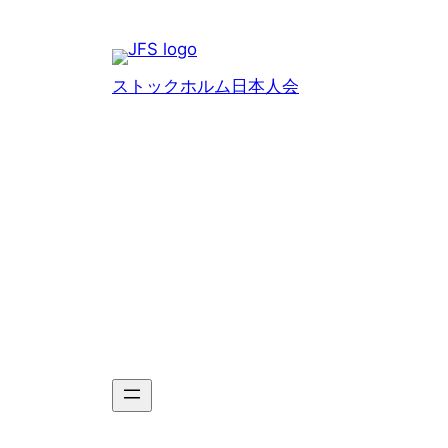
Hoppa
till
innehåll
ストックホルム日本人会