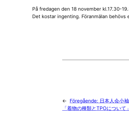
På fredagen den 18 november kl.17.30-19.
Det kostar ingenting. Föranmälan behövs e
←
Föregående:
日本人会小
「着物の種類とTPOについて