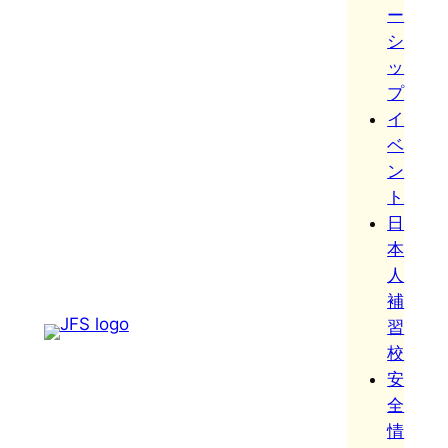
ー
シ
ッ
プ
イ
ベ
ン
ト
日
本
人
補
習
校
安
全
情