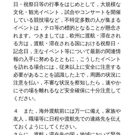
日・
祝祭日等の行事をはじめとして，大規模な
文化・観光イベント，
試合やコンサートを開催
している競技場など，
不特定多数の人が集まる
イベントは，
テロ等の標的となることが懸念さ
れます。つきましては，
欧州に渡航・滞在され
る方は，渡航・
滞在される国における祝祭日・
記念日，
主なイベント等について最新の関連情
報の入手に努めるとともに，
こうしたイベント
を訪れる場合には，
従来以上に安全に注意する
必要があることを認識した上で，
周囲の状況に
注意を払い，不審な状況を察知したら，
速やか
にその場を離れるなど安全確保に十分注意して
ください。
４ また，海外渡航前には万一に備え，家族や
友人，
職場等に日程や渡航先での連絡先を伝え
ておくようにしてください
。
さらに，渡航・滞在先の国・
地域において緊急