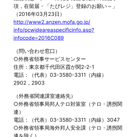
項，在留届・「たびレジ」
登録のお願い～」
（2016年03月23日）
http://www2.anzen.mofa.go.jp/
info/pcwideareaspecificinfo.
asp?
infocode=2016C089
（問い合わせ窓口）
○外務省領事サービスセンター
住所：東京都千代田区霞が関2-2-1
電話：（代表）03-3580-3311（内線）
2902，
2903
（外務省関連課室連絡先）
○外務省領事局邦人テロ対策室（テロ・誘拐関
連）
電話：（代表）03-3580-3311（内線）3047
○外務省領事局海外邦人安全課（テロ・誘拐関
連を除く）