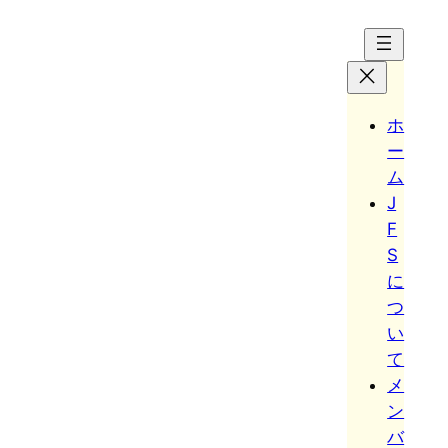
Hoppa
till
innehåll
ホ
ー
ム
J
F
S
に
つ
い
て
メ
ン
バ