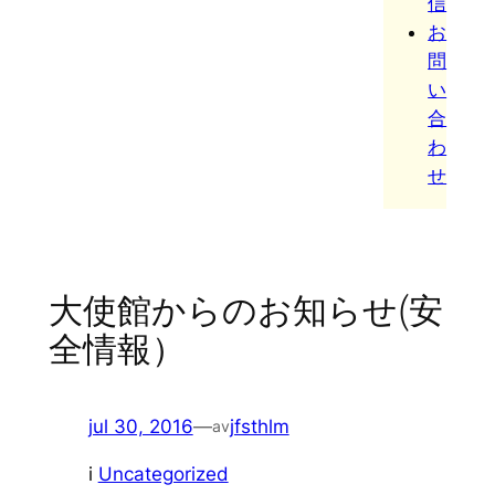
信
お
問
い
合
わ
せ
大使館からのお知らせ(安
全情報）
jul 30, 2016
—
jfsthlm
av
i
Uncategorized