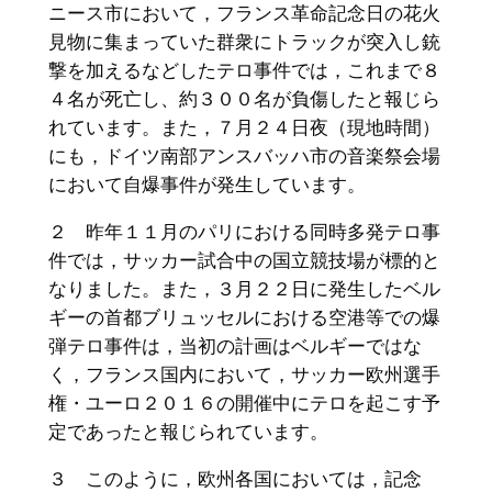
ニース市において，
フランス革命記念日の花火
見物に集まっていた群衆にトラックが突
入し銃
撃を加えるなどしたテロ事件では，
これまで８
４名が死亡し、
約３００名が負傷したと報じら
れています。また，７月２４日夜（
現地時間）
にも，
ドイツ南部アンスバッハ市の音楽祭会場
において自爆事件が発生し
ています。
２ 昨年１１月のパリにおける同時多発テロ事
件では，
サッカー試合中の国立競技場が標的と
なりました。また，
３月２２日に発生したベル
ギーの首都ブリュッセルにおける空港等
での爆
弾テロ事件は，当初の計画はベルギーではな
く，
フランス国内において，サッカー欧州選手
権・
ユーロ２０１６の開催中にテロを起こす予
定であったと報じられて
います。
３ このように，欧州各国においては，記念