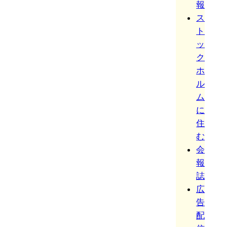
報
ス
ト
ッ
ク
ホ
ル
ム
に
住
む
会
報
誌
広
告
配