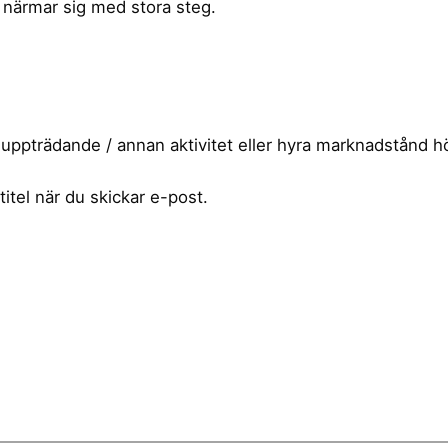
närmar sig med stora steg.
uppträdande / annan aktivitet eller hyra marknadstånd hör 
itel när du skickar e-post.