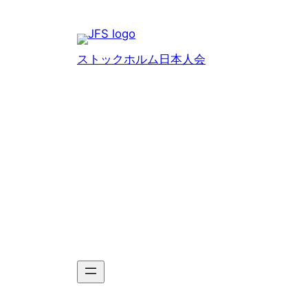
Hoppa
till
innehåll
ストックホルム日本人会