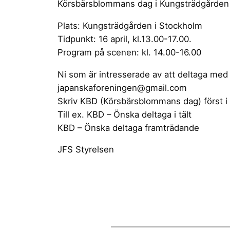
Körsbärsblommans dag i Kungsträdgården 
Plats: Kungsträdgården i Stockholm
Tidpunkt: 16 april, kl.13.00-17.00.
Program på scenen: kl. 14.00-16.00
Ni som är intresserade av att deltaga med 
japanskaforeningen@gmail.com
Skriv KBD (Körsbärsblommans dag) först i t
Till ex. KBD – Önska deltaga i tält
KBD – Önska deltaga framträdande
JFS Styrelsen