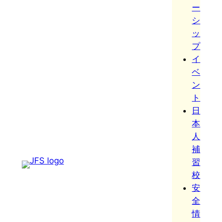
ー
シ
ッ
プ
イ
ベ
ン
ト
日
本
人
補
習
校
安
全
情