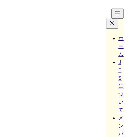
Hoppa
till
innehåll
ホ
ー
ム
J
F
S
に
つ
い
て
メ
ン
バ