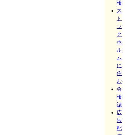
報
ス
ト
ッ
ク
ホ
ル
ム
に
住
む
会
報
誌
広
告
配