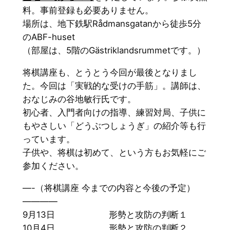
料。事前登録も必要ありません。
場所は、地下鉄駅Rådmansgatanから徒歩5分
のABF-huset
（部屋は、5階のGästriklandsrummetです。）
将棋講座も、とうとう今回が最後となりまし
た。今回は「実戦的な受けの手筋」。講師は、
おなじみの谷地敏行氏です。
初心者、入門者向けの指導、練習対局、子供に
もやさしい「どうぶつしょうぎ」の紹介等も行
っています。
子供や、将棋は初めて、という方もお気軽にご
参加ください。
—-（将棋講座 今までの内容と今後の予定）
————
9月13日 形勢と攻防の判断１
10月4日 形勢と攻防の判断２