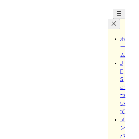
Hoppa
till
innehåll
ホ
ー
ム
J
F
S
に
つ
い
て
メ
ン
バ