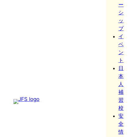
ー
シ
ッ
プ
イ
ベ
ン
ト
日
本
人
補
習
校
安
全
情