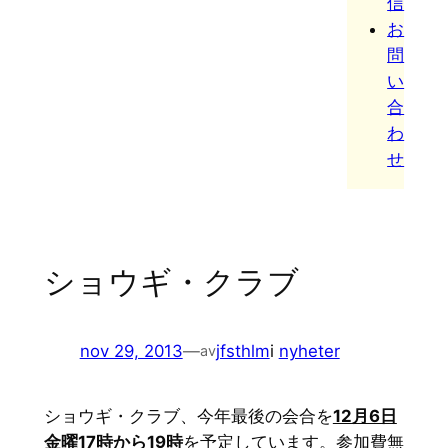
信
お
問
い
合
わ
せ
ショウギ・クラブ
nov 29, 2013
—
jfsthlm
i
nyheter
av
ショウギ・クラブ、今年最後の会合を
12月6日
金曜17時から19時
を予定しています。参加費無