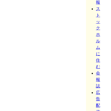
報
ス
ト
ッ
ク
ホ
ル
ム
に
住
む
会
報
誌
広
告
配