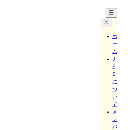
Hoppa
till
innehåll
ホ
ー
ム
J
F
S
に
つ
い
て
メ
ン
バ