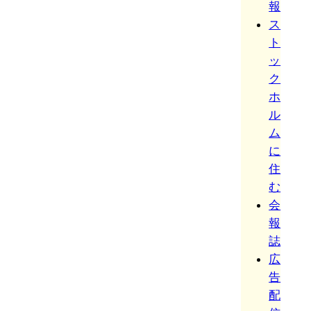
報
ス
ト
ッ
ク
ホ
ル
ム
に
住
む
会
報
誌
広
告
配