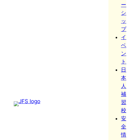
ー
シ
ッ
プ
イ
ベ
ン
ト
日
本
人
補
習
校
安
全
情