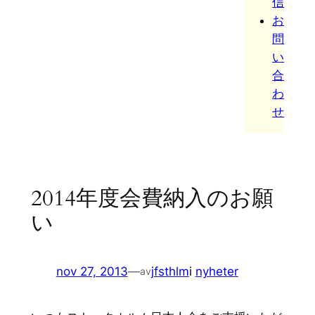
信
お
問
い
合
わ
せ
2014年度会費納入のお願
い
nov 27, 2013
—
jfsthlm
i
nyheter
av