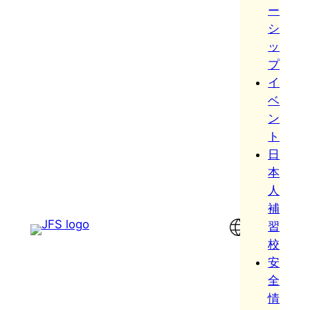
ー
シ
ッ
プ
イ
ベ
ン
ト
日
本
人
補
習
校
安
全
情