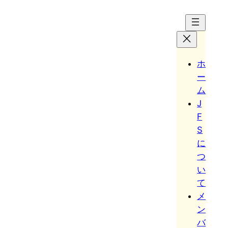
Hoppa
till
innehåll
ホ
ー
ム
J
F
S
に
つ
い
て
メ
ン
バ