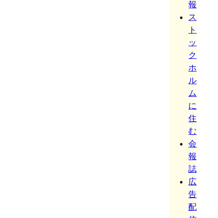
報
ス
ト
ッ
ク
ホ
ル
ム
に
住
む
会
報
誌
広
告
配