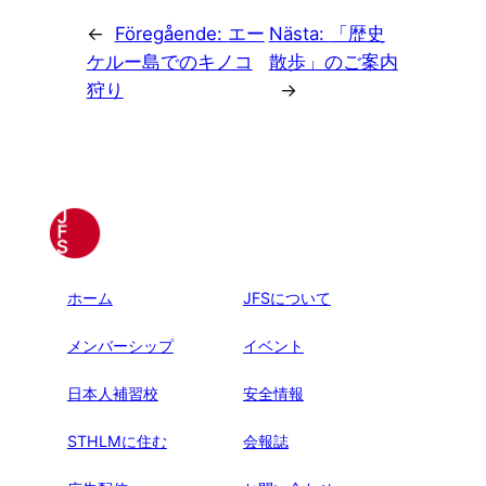
←
Föregående:
エー
Nästa:
「歴史
ケルー島でのキノコ
散歩」のご案内
狩り
→
ホーム
JFSについて
メンバーシップ
イベント
日本人補習校
安全情報
STHLMに住む
会報誌