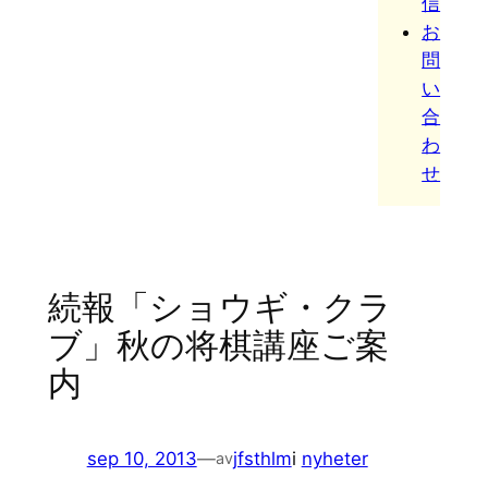
信
お
問
い
合
わ
せ
続報「ショウギ・クラ
ブ」秋の将棋講座ご案
内
sep 10, 2013
—
jfsthlm
i
nyheter
av