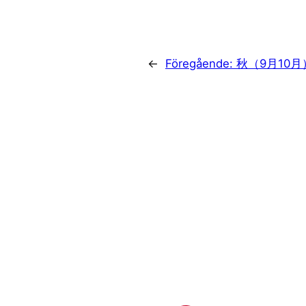
←
Föregående:
秋（9月10