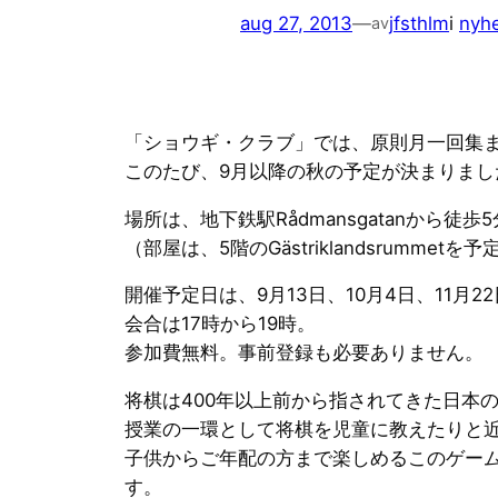
aug 27, 2013
—
jfsthlm
i
nyhe
av
「ショウギ・クラブ」では、原則月一回集
このたび、9月以降の秋の予定が決まりまし
場所は、地下鉄駅Rådmansgatanから徒歩5分
（部屋は、5階のGästriklandsrumm
開催予定日は、9月13日、10月4日、11月2
会合は17時から19時。
参加費無料。事前登録も必要ありません。
将棋は400年以上前から指されてきた日本
授業の一環として将棋を児童に教えたりと
子供からご年配の方まで楽しめるこのゲー
す。