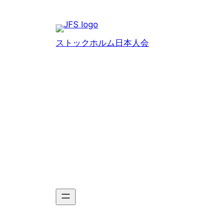
Hoppa
till
innehåll
ストックホルム日本人会