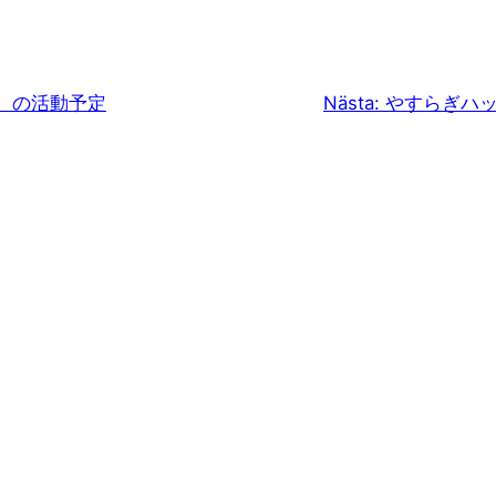
月）の活動予定
Nästa:
やすらぎハ