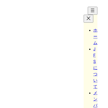
Hoppa
till
innehåll
ホ
ー
ム
J
F
S
に
つ
い
て
メ
ン
バ