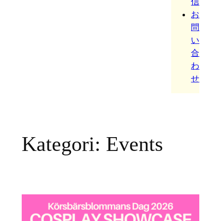
信
お
問
い
合
わ
せ
Kategori:
Events