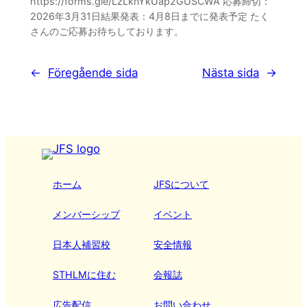
https://forms.gle/LzLknYkUap2GUSCWA 応募締切：
2026年3月31日結果発表：4月8日までに発表予定 たく
さんのご応募お待ちしております。
←
Föregående sida
Nästa sida
→
ホーム
JFSについて
メンバーシップ
イベント
日本人補習校
安全情報
STHLMに住む
会報誌
広告配信
お問い合わせ