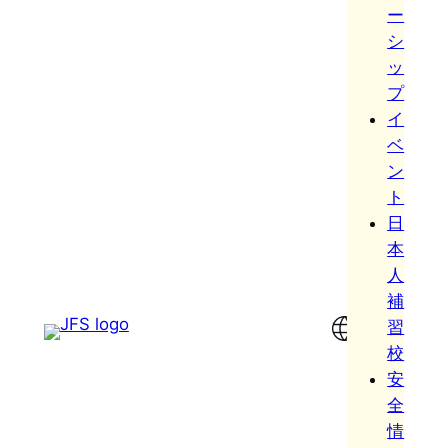
ー
シ
ッ
プ
イ
ベ
ン
ト
日
本
人
補
習
校
安
全
情