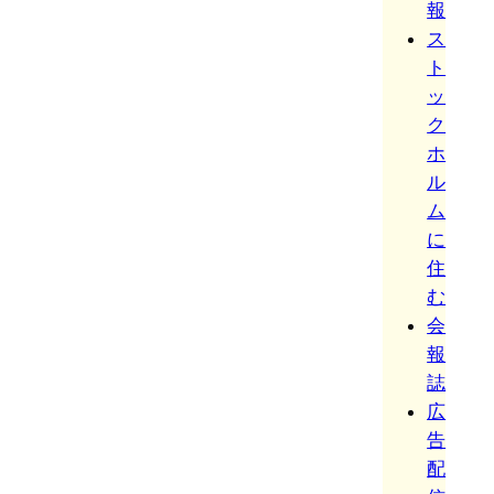
報
ス
ト
ッ
ク
ホ
ル
ム
に
住
む
会
報
誌
広
告
配