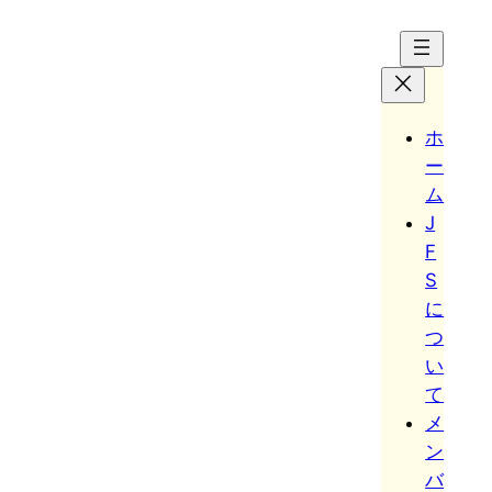
Hoppa
till
innehåll
ホ
ー
ム
J
F
S
に
つ
い
て
メ
ン
バ