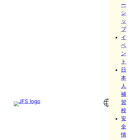
ー
シ
ッ
プ
イ
ベ
ン
ト
日
本
人
補
習
校
安
全
情