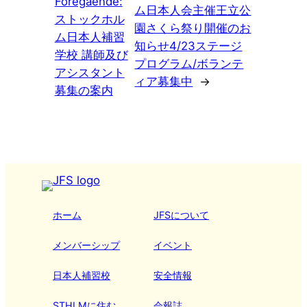
Föregående:
ム日本人会主催王立公
ストックホル
園さくら祭り開催のお
ム日本人補習
知らせ4/23ステージ
学校 講師及び
プログラム/ボランテ
アシスタント
ィア募集中
→
募集の案内
ホーム
JFSについて
メンバーシップ
イベント
日本人補習校
安全情報
STHLMに住む
会報誌