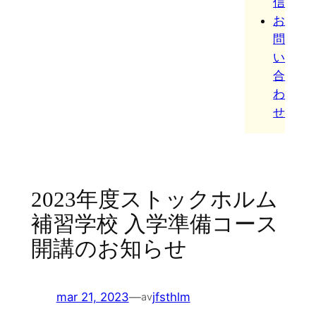
信
お
問
い
合
わ
せ
2023年度ストックホルム
補習学校 入学準備コース
開講のお知らせ
mar 21, 2023
—
jfsthlm
av