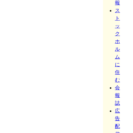
報
ス
ト
ッ
ク
ホ
ル
ム
に
住
む
会
報
誌
広
告
配