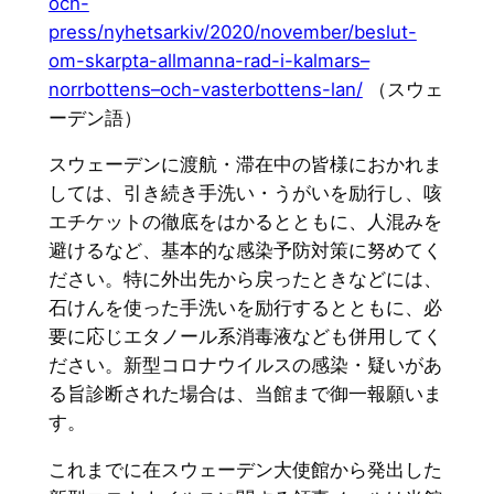
och-
press/nyhetsarkiv/2020/november/beslut-
om-skarpta-allmanna-rad-i-kalmars–
norrbottens–och-vasterbottens-lan/
（スウェ
ーデン語）
スウェーデンに渡航・滞在中の皆様におかれま
しては、引き続き手洗い・うがいを励行し、咳
エチケットの徹底をはかるとともに、人混みを
避けるなど、基本的な感染予防対策に努めてく
ださい。特に外出先から戻ったときなどには、
石けんを使った手洗いを励行するとともに、必
要に応じエタノール系消毒液なども併用してく
ださい。新型コロナウイルスの感染・疑いがあ
る旨診断された場合は、当館まで御一報願いま
す。
これまでに在スウェーデン大使館から発出した