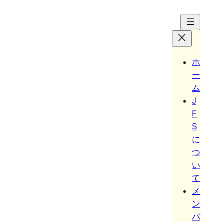
Hoppa
till
innehåll
ホ
ー
ム
J
F
S
に
つ
い
て
メ
ン
バ