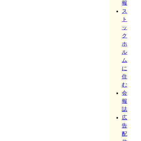
報
ス
ト
ッ
ク
ホ
ル
ム
に
住
む
会
報
誌
広
告
配