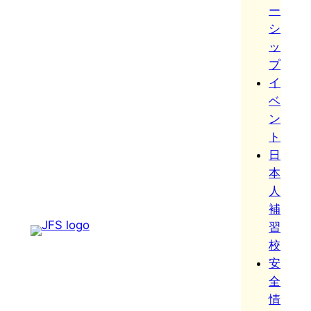
ー
シ
ッ
プ
イ
ベ
ン
ト
日
本
人
補
習
校
安
全
情