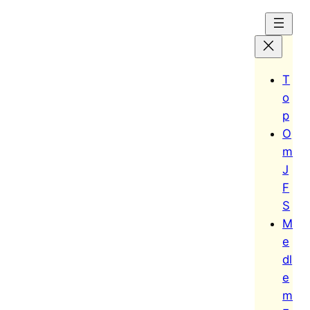
内
容
を
ス
T
キ
o
ッ
p
プ
O
m
J
F
S
M
e
dl
e
m