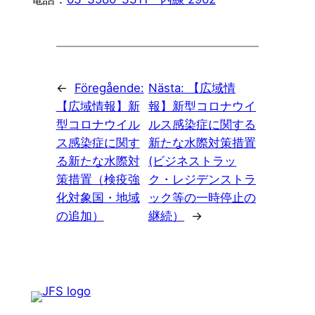
←
Föregående:
Nästa:
【広域情
【広域情報】新
報】新型コロナウイ
型コロナウイル
ルス感染症に関する
ス感染症に関す
新たな水際対策措置
る新たな水際対
(ビジネストラッ
策措置（検疫強
ク・レジデンストラ
化対象国・地域
ック等の一時停止の
の追加）
継続）
→