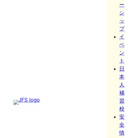
ー
シ
ッ
プ
イ
ベ
ン
ト
日
本
人
補
習
校
安
全
情