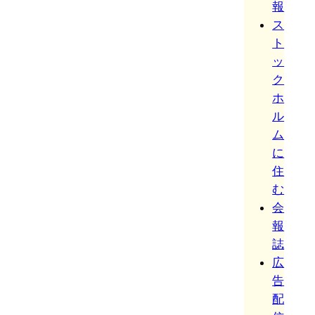
報
ス
ト
ッ
ク
ホ
ル
ム
に
住
む
会
報
誌
広
告
配