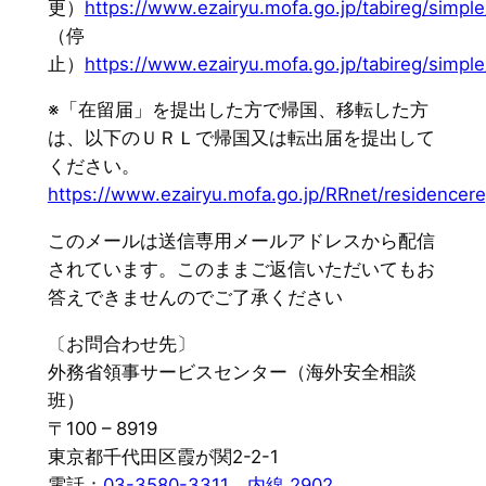
更）
https://www.ezairyu.mofa.go.jp/tabireg/simple
（停
止）
https://www.ezairyu.mofa.go.jp/tabireg/simple
※「在留届」を提出した方で帰国、移転した方
は、以下のＵＲＬで帰国又は転出届を提出して
ください。
https://www.ezairyu.mofa.go.jp/RRnet/residencere
このメールは送信専用メールアドレスから配信
されています。このままご返信いただいてもお
答えできませんのでご了承ください
〔お問合わせ先〕
外務省領事サービスセンター（海外安全相談
班）
〒100 – 8919
東京都千代田区霞が関2-2-1
電話：
03-3580-3311 内線 2902