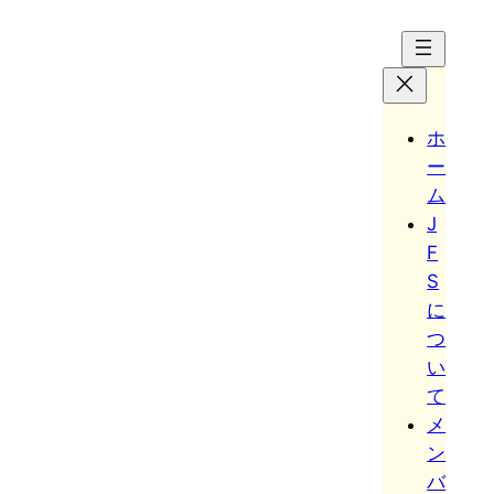
Hoppa
till
innehåll
ホ
ー
ム
J
F
S
に
つ
い
て
メ
ン
バ