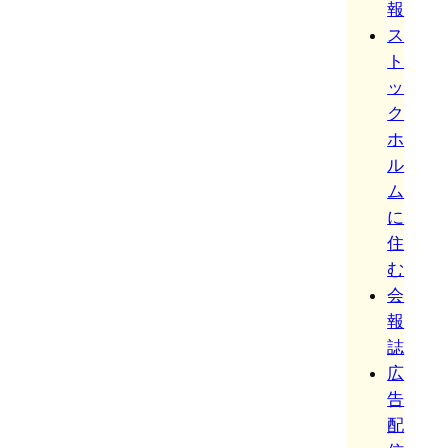
報
ス
ト
ッ
ク
ホ
ル
ム
に
住
む
会
報
誌
広
告
配