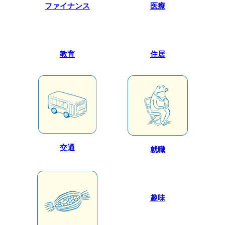
ファイナンス
医療
教育
住居
交通
就職
趣味