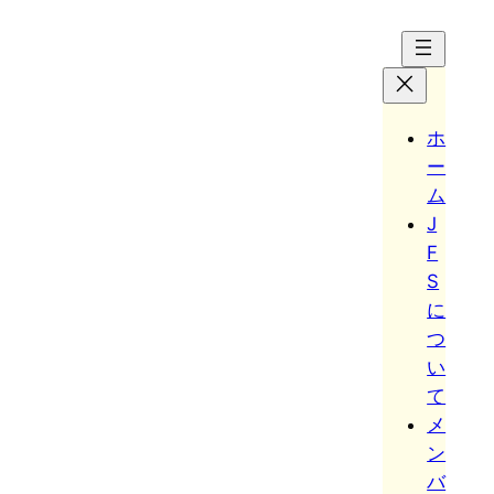
Hoppa
till
innehåll
ホ
ー
ム
J
F
S
に
つ
い
て
メ
ン
バ