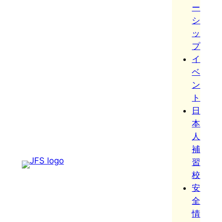
ー
シ
ッ
プ
イ
ベ
ン
ト
日
本
人
補
習
校
安
全
情