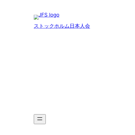
Hoppa
till
innehåll
ストックホルム日本人会