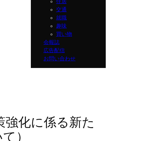
住居
交通
就職
趣味
買い物
会報誌
広告配信
お問い合わせ
策強化に係る新た
いて）