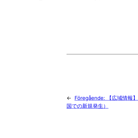
←
Föregående:
【広域情報】
国での新規発生）