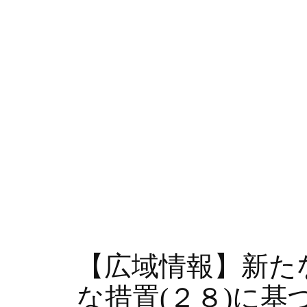
【広域情報】新た
な措置(２８)に