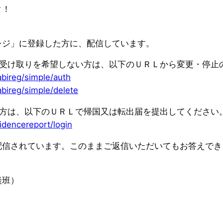
ク！
レジ」に登録した方に、配信しています。
の受け取りを希望しない方は、以下のＵＲＬから変更・停止
abireg/simple/auth
abireg/simple/delete
た方は、以下のＵＲＬで帰国又は転出届を提出してください
idencereport/login
配信されています。このままご返信いただいてもお答えでき
談班）