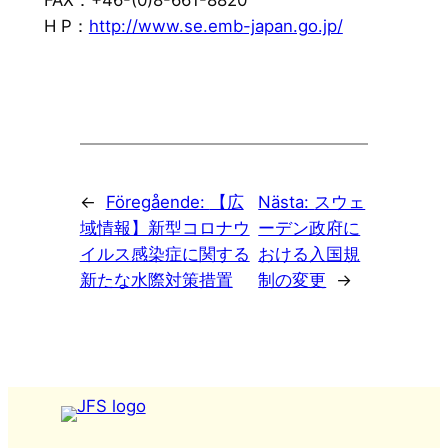
FAX：+46-(0)8-661-8820
H P：
http://www.se.emb-japan.go.jp/
←
Föregående:
【広
Nästa:
スウェ
域情報】新型コロナウ
ーデン政府に
イルス感染症に関する
おける入国規
新たな水際対策措置
制の変更
→