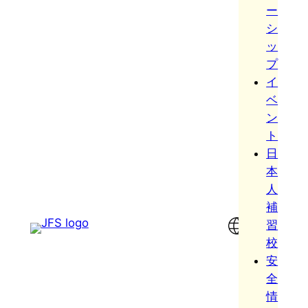
ー
シ
ッ
プ
イ
ベ
ン
ト
日
本
人
補
習
校
安
全
情