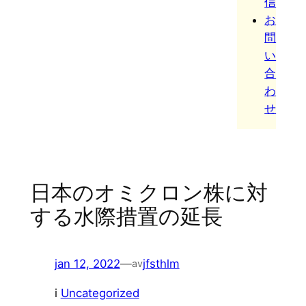
信
お
問
い
合
わ
せ
日本のオミクロン株に対
する水際措置の延長
jan 12, 2022
—
jfsthlm
av
i
Uncategorized