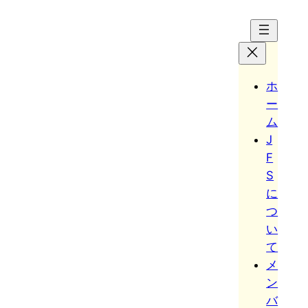
Hoppa
till
innehåll
ホ
ー
ム
J
F
S
に
つ
い
て
メ
ン
バ