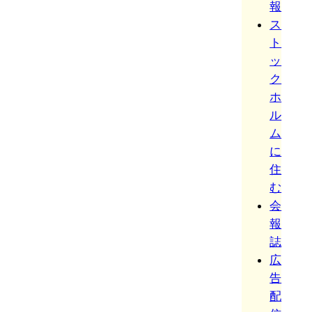
報
ス
ト
ッ
ク
ホ
ル
ム
に
住
む
会
報
誌
広
告
配