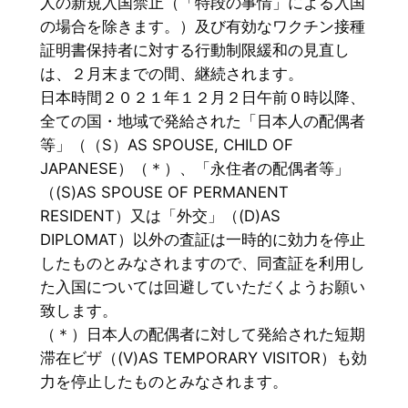
人の新規入国禁止（「特段の事情」による入国
の場合を除きます。）及び有効なワクチン接種
証明書保持者に対する行動制限緩和の見直し
は、２月末までの間、継続されます。
日本時間２０２１年１２月２日午前０時以降、
全ての国・地域で発給された「日本人の配偶者
等」（（S）AS SPOUSE, CHILD OF
JAPANESE）（＊）、「永住者の配偶者等」
（(S)AS SPOUSE OF PERMANENT
RESIDENT）又は「外交」（(D)AS
DIPLOMAT）以外の査証は一時的に効力を停止
したものとみなされますので、同査証を利用し
た入国については回避していただくようお願い
致します。
（＊）日本人の配偶者に対して発給された短期
滞在ビザ（(V)AS TEMPORARY VISITOR）も効
力を停止したものとみなされます。