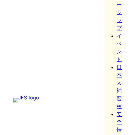
ー
シ
ッ
プ
イ
ベ
ン
ト
日
本
人
補
習
校
安
全
情