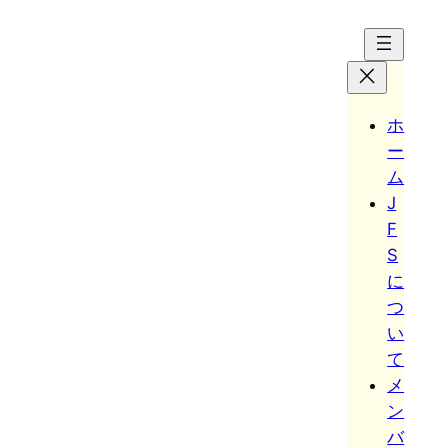
Hoppa
till
innehåll
ホ
ー
ム
J
F
S
に
つ
い
て
メ
ン
バ