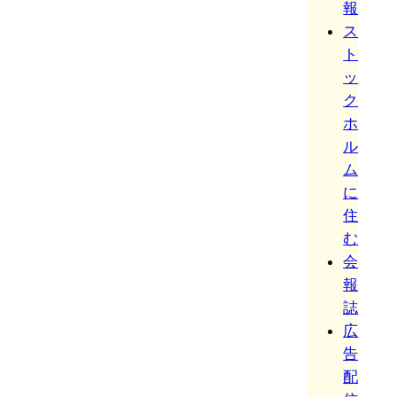
報
ス
ト
ッ
ク
ホ
ル
ム
に
住
む
会
報
誌
広
告
配