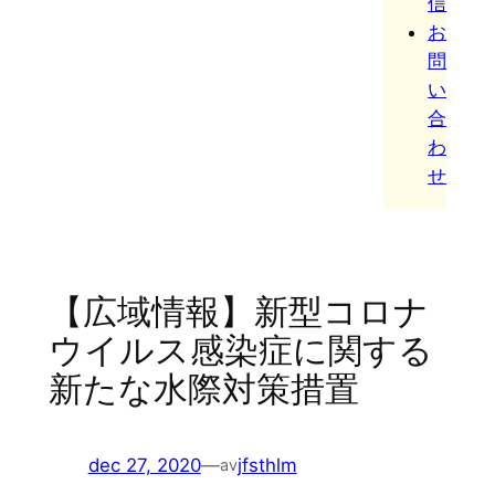
信
お
問
い
合
わ
せ
【広域情報】新型コロナ
ウイルス感染症に関する
新たな水際対策措置
dec 27, 2020
—
jfsthlm
av