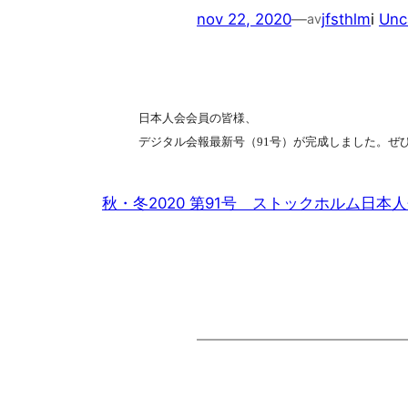
nov 22, 2020
—
jfsthlm
i
Unc
av
日本人会会員の皆様、
デジタル会報最新号（91
号）が完成しました。ぜ
秋・冬2020 第91号 ストックホルム日