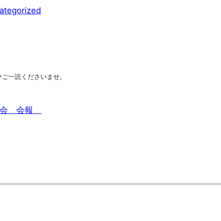
ategorized
ひご一読くださいませ。
本人会 会報