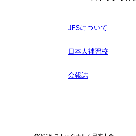
JFSについて
日本人補習校
会報誌
©
2025 ストックホルム日本人会