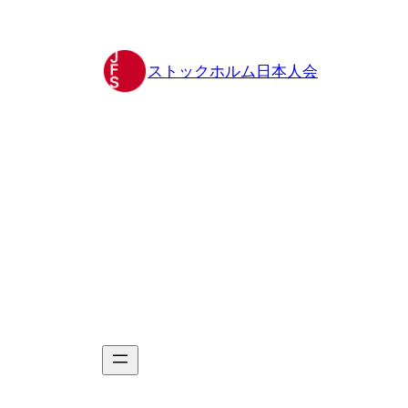
Hoppa
till
innehåll
ストックホルム日本人会