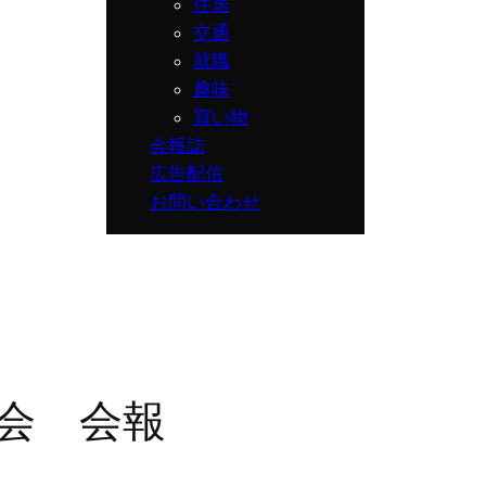
住居
交通
就職
趣味
買い物
会報誌
広告配信
お問い合わせ
本人会 会報