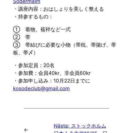
Södermalm
・講座内容：おはしょりを美しく整える
・持参するもの：
① 着物、襦袢など一式
② 帯
③ 帯結びに必要な小物（帯枕、帯揚げ、帯
板、帯〆）
・参加定員：20名
・参加費：会員40kr、非会員60kr
・参加申し込み：10月22日までに
kosodeclub@gmail.com
Nästa:
ストックホルム
←