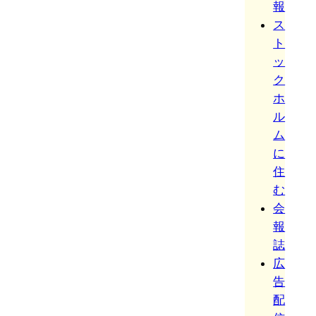
報
ス
ト
ッ
ク
ホ
ル
ム
に
住
む
会
報
誌
広
告
配