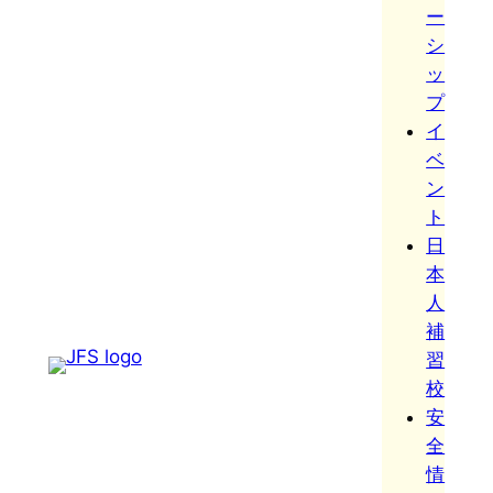
ー
シ
ッ
プ
イ
ベ
ン
ト
日
本
人
補
習
校
安
全
情