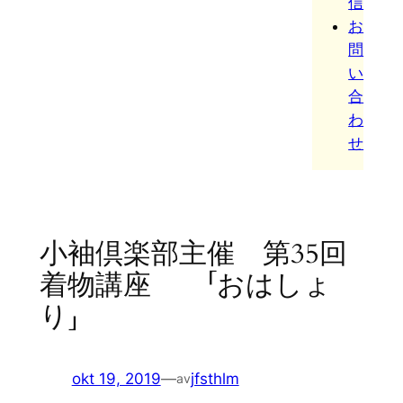
信
お
問
い
合
わ
せ
小袖倶楽部主催 第35回
着物講座 「おはしょ
り」
okt 19, 2019
—
jfsthlm
av