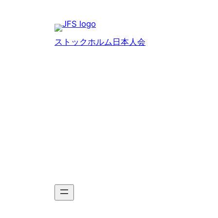
Hoppa
till
innehåll
ストックホルム日本人会