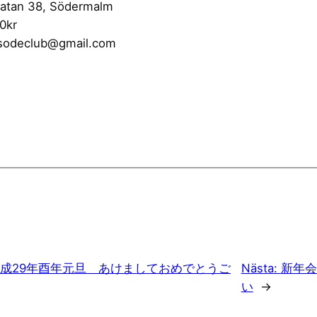
tan 38, Södermalm
kr
sodeclub@gmail.com
成29年酉年元旦 あけましておめでとうご
Nästa:
新年会
い
→