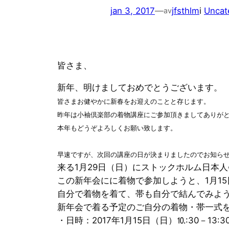
jan 3, 2017
—
jfsthlm
i
Uncat
av
皆さま、
新年、明けましておめでとうございます。
皆さまお健やかに新春をお迎えのことと存じます。
昨年は小袖倶楽部の着物講座にご参加頂きましてありが
本年もどうぞよろしくお願い致します。
早速ですが、次回の講座の日が決まりましたのでお知ら
来る1月29日（日）にストックホルム日本
この新年会にに着物で参加しようと、1月1
自分で着物を着て、帯も自分で結んでみよ
新年会で着る予定のご自分の着物・帯一式
・日時：2017年1月15日（日）⒑:30－13:3