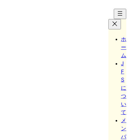
Hoppa
till
innehåll
ホ
ー
ム
J
F
S
に
つ
い
て
メ
ン
バ