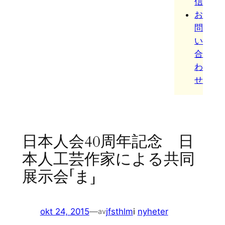
信
お
問
い
合
わ
せ
日本人会40周年記念 日
本人工芸作家による共同
展示会「ま」
okt 24, 2015
—
jfsthlm
i
nyheter
av