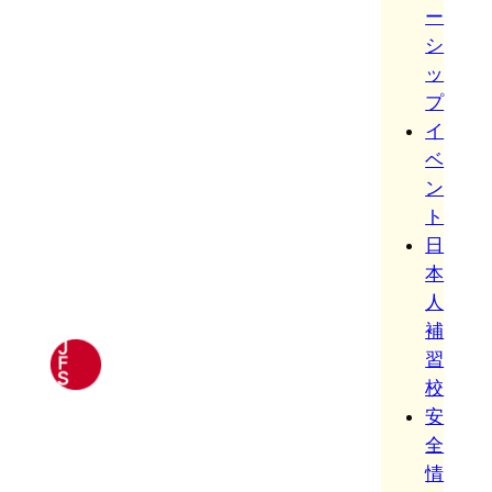
ー
シ
ッ
プ
イ
ベ
ン
ト
日
本
人
補
習
校
安
全
情