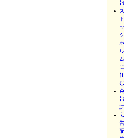
報
ス
ト
ッ
ク
ホ
ル
ム
に
住
む
会
報
誌
広
告
配