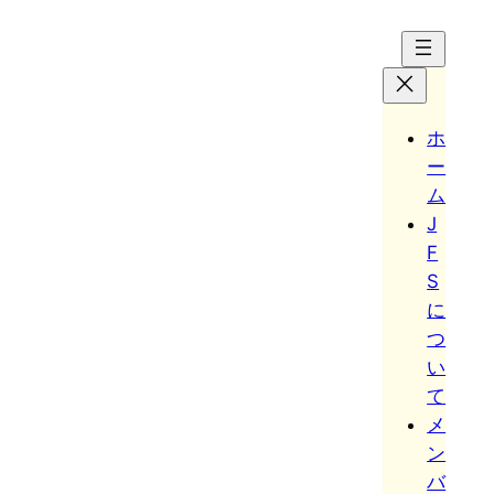
Hoppa
till
innehåll
ホ
ー
ム
J
F
S
に
つ
い
て
メ
ン
バ