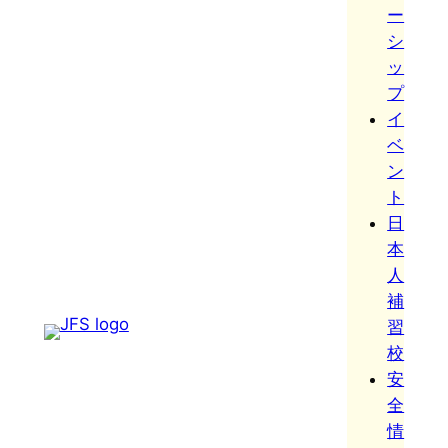
ー
シ
ッ
プ
イ
ベ
ン
ト
日
本
人
補
習
校
安
全
情