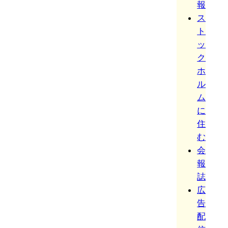
報
ス
ト
ッ
ク
ホ
ル
ム
に
住
む
会
報
誌
広
告
配