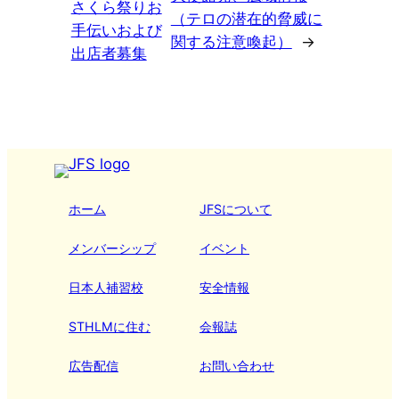
さくら祭りお
（テロの潜在的脅威に
手伝いおよび
関する注意喚起）
→
出店者募集
ホーム
JFSについて
メンバーシップ
イベント
日本人補習校
安全情報
STHLMに住む
会報誌
広告配信
お問い合わせ