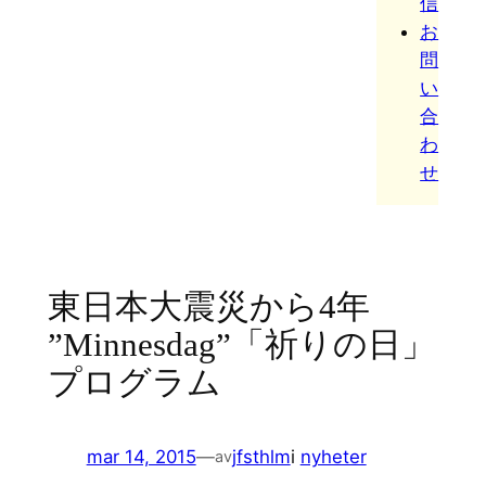
信
お
問
い
合
わ
せ
東日本大震災から4年
”Minnesdag”「祈りの日」
プログラム
mar 14, 2015
—
jfsthlm
i
nyheter
av