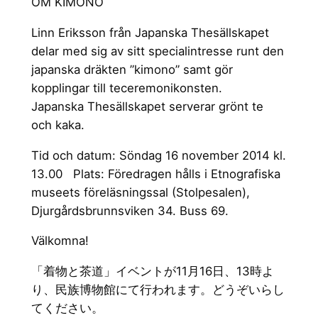
OM KIMONO
Linn Eriksson från Japanska Thesällskapet
delar med sig av sitt specialintresse runt den
japanska dräkten ”kimono” samt gör
kopplingar till teceremonikonsten.
Japanska Thesällskapet serverar grönt te
och kaka.
Tid och datum: Söndag 16 november 2014 kl.
13.00 Plats: Föredragen hålls i Etnografiska
museets föreläsningssal (Stolpesalen),
Djurgårdsbrunnsviken 34. Buss 69.
Välkomna!
「着物と茶道」イベントが11月16日、13時よ
り、民族博物館にて行われます。どうぞいらし
てください。