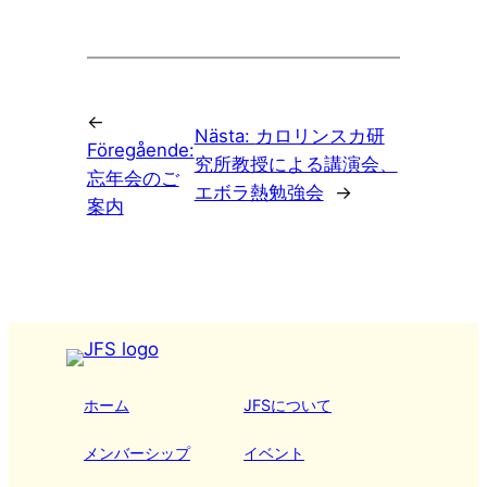
←
Nästa:
カロリンスカ研
Föregående:
究所教授による講演会、
忘年会のご
エボラ熱勉強会
→
案内
ホーム
JFSについて
メンバーシップ
イベント