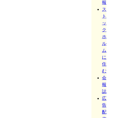
報
ス
ト
ッ
ク
ホ
ル
ム
に
住
む
会
報
誌
広
告
配