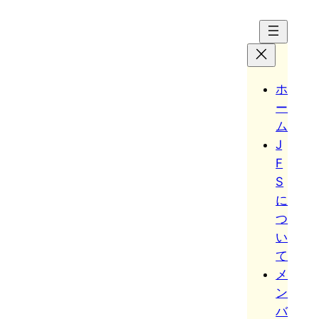
Hoppa
till
innehåll
ホ
ー
ム
J
F
S
に
つ
い
て
メ
ン
バ