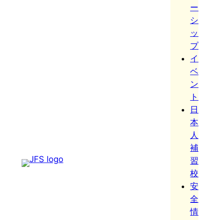
ー
シ
ッ
プ
イ
ベ
ン
ト
日
本
人
補
習
校
安
全
情