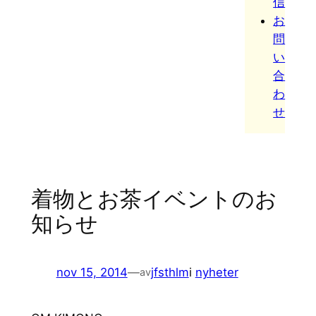
信
お
問
い
合
わ
せ
着物とお茶イベントのお
知らせ
nov 15, 2014
—
jfsthlm
i
nyheter
av