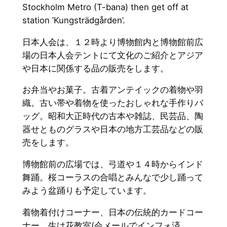
Stockholm Metro (T-bana) then get off at
station ’Kungsträdgården’.
日本人会は、１２時より博物館内と博物館前広
場の日本人会テントにて文化のご紹介とアジア
や日本に関係する品の販売をします。
お弁当やお菓子。古着アンテイックの着物や羽
織。古い帯や着物を使ったおしゃれな手作りバ
ッグ。昭和大正時代の古本や雑誌、民芸品、陶
器せとものグラスや日本の地方工芸品などの販
売をします。
博物館前の広場では、弓道や１４時からインド
舞踊。桜コーラスの合唱とみんなで少し踊って
みよう盆踊りも予定しています。
着物着付けコーナー、日本の伝統的カードコー
ナー、生け花教室(会メールでインフォ済