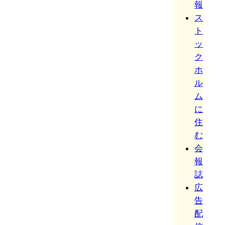
報
ス
ト
ッ
ク
ホ
ル
ム
に
住
む
会
報
誌
広
告
配