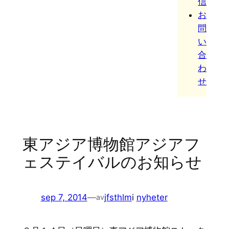
信
お
問
い
合
わ
せ
東アジア博物館アジアフ
ェステイバルのお知らせ
sep 7, 2014
—
jfsthlm
i
nyheter
av