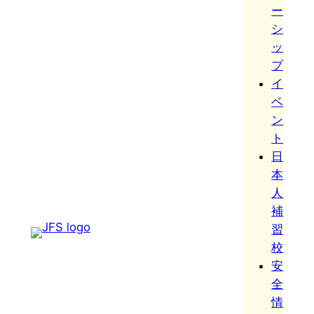
ー
シ
ッ
プ
イ
ベ
ン
ト
日
本
人
補
習
校
安
全
情