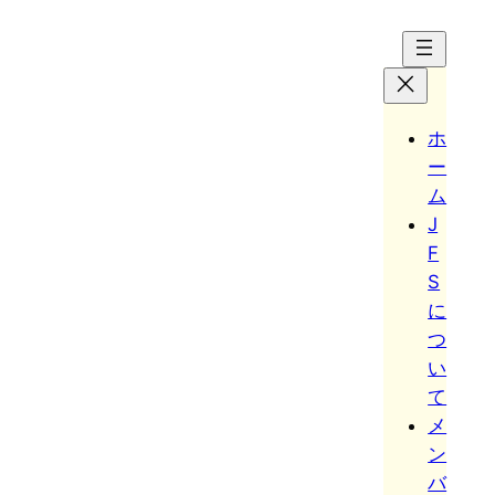
Hoppa
till
innehåll
ホ
ー
ム
J
F
S
に
つ
い
て
メ
ン
バ